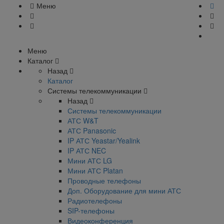
Меню
Меню
Каталог
Назад
Каталог
Системы телекоммуникации
Назад
Системы телекоммуникации
АТС W&T
АТС Panasonic
IP АТС Yeastar/Yealink
IP АТС NEC
Мини АТС LG
Мини АТС Platan
Проводные телефоны
Доп. Оборудование для мини АТС
Радиотелефоны
SIP-телефоны
Видеоконференция