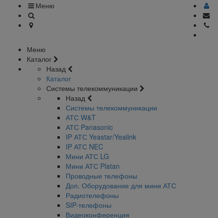
Меню
Меню
Каталог
Назад
Каталог
Системы телекоммуникации
Назад
Системы телекоммуникации
АТС W&T
АТС Panasonic
IP АТС Yeastar/Yealink
IP АТС NEC
Мини АТС LG
Мини АТС Platan
Проводные телефоны
Доп. Оборудование для мини АТС
Радиотелефоны
SIP-телефоны
Видеоконференция