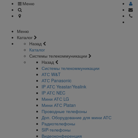
Меню
Меню
Каталог
Назад
Каталог
Системы телекоммуникации
Назад
Системы телекоммуникации
АТС W&T
АТС Panasonic
IP АТС Yeastar/Yealink
IP АТС NEC
Мини АТС LG
Мини АТС Platan
Проводные телефоны
Доп. Оборудование для мини АТС
Радиотелефоны
SIP-телефоны
Видеоконференция