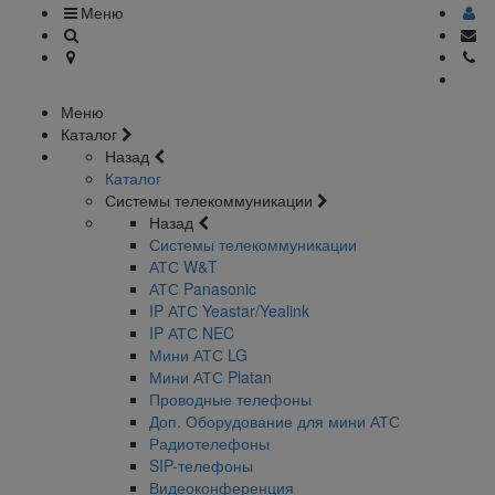
Меню
Меню
Каталог
Назад
Каталог
Системы телекоммуникации
Назад
Системы телекоммуникации
АТС W&T
АТС Panasonic
IP АТС Yeastar/Yealink
IP АТС NEC
Мини АТС LG
Мини АТС Platan
Проводные телефоны
Доп. Оборудование для мини АТС
Радиотелефоны
SIP-телефоны
Видеоконференция