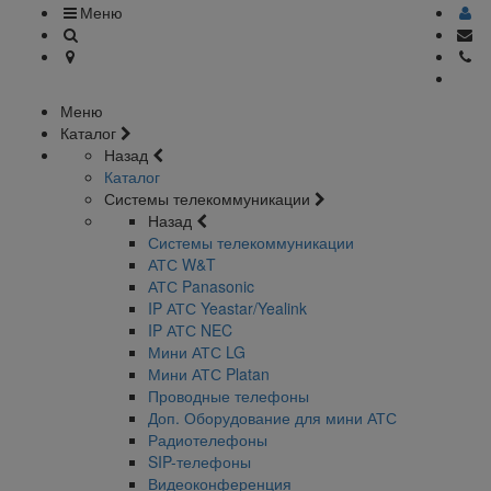
Меню
Меню
Каталог
Назад
Каталог
Системы телекоммуникации
Назад
Системы телекоммуникации
АТС W&T
АТС Panasonic
IP АТС Yeastar/Yealink
IP АТС NEC
Мини АТС LG
Мини АТС Platan
Проводные телефоны
Доп. Оборудование для мини АТС
Радиотелефоны
SIP-телефоны
Видеоконференция