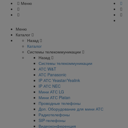
Меню
Меню
Каталог
Назад
Каталог
Системы телекоммуникации
Назад
Системы телекоммуникации
АТС W&T
АТС Panasonic
IP АТС Yeastar/Yealink
IP АТС NEC
Мини АТС LG
Мини АТС Platan
Проводные телефоны
Доп. Оборудование для мини АТС
Радиотелефоны
SIP-телефоны
Видеоконференция