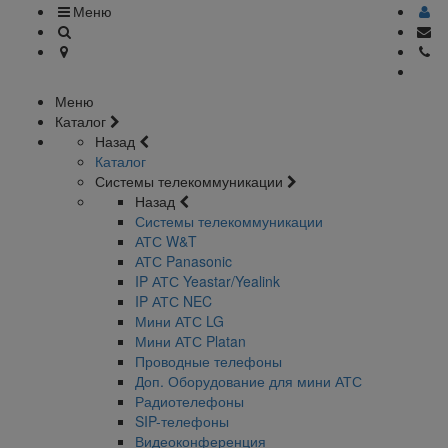
Меню
Меню
Каталог
Назад
Каталог
Системы телекоммуникации
Назад
Системы телекоммуникации
АТС W&T
АТС Panasonic
IP АТС Yeastar/Yealink
IP АТС NEC
Мини АТС LG
Мини АТС Platan
Проводные телефоны
Доп. Оборудование для мини АТС
Радиотелефоны
SIP-телефоны
Видеоконференция