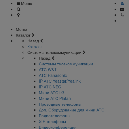
Меню
Меню
Каталог
Назад
Каталог
Системы телекоммуникации
Назад
Системы телекоммуникации
АТС W&T
АТС Panasonic
IP АТС Yeastar/Yealink
IP АТС NEC
Мини АТС LG
Мини АТС Platan
Проводные телефоны
Доп. Оборудование для мини АТС
Радиотелефоны
SIP-телефоны
Видеоконференция