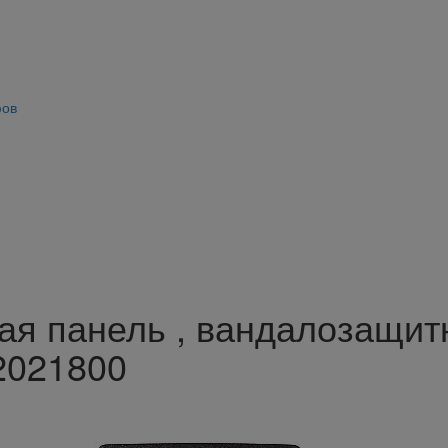
фов
ная панель , вандалозащи
2021800