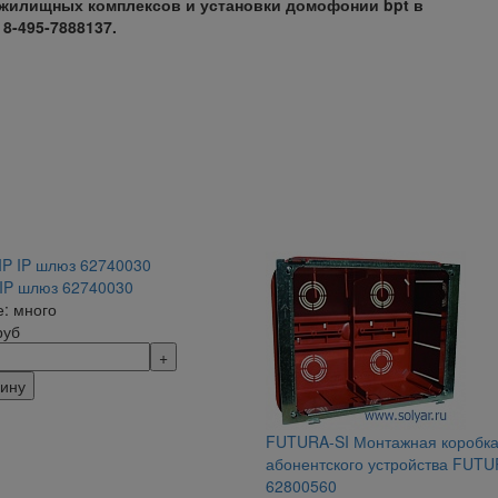
 жилищных комплексов и установки домофонии bpt в
8-495-7888137.
 IP шлюз 62740030
: много
руб
зину
FUTURA-SI Монтажная коробка
абонентского устройства FUT
62800560