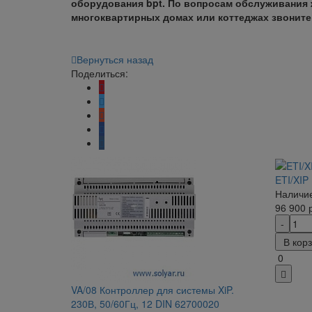
оборудования bpt. По вопросам обслуживания
многоквартирных домах или коттеджах звоните 
Вернуться назад
Поделиться:
ETI/XIP
Наличие
96 900
В кор
0
VA/08 Контроллер для системы XiP.
230В, 50/60Гц, 12 DIN 62700020