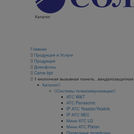
Каталог
Главная
Продукция и Услуги
Продукция
Домофоны
Came-bpt
1-кнопочная вызывная панель , вандалозащитна
Каталог
Системы телекоммуникации
АТС W&T
АТС Panasonic
IP АТС Yeastar/Yealink
IP АТС NEC
Мини АТС LG
Мини АТС Platan
Проводные телефоны