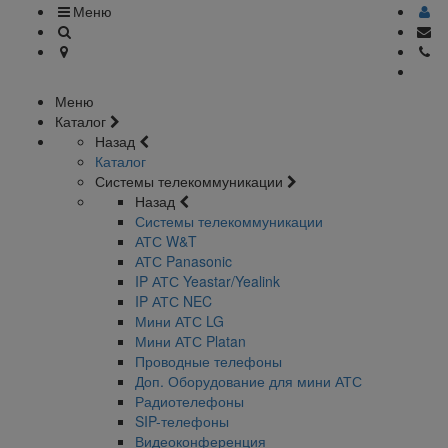
Меню
Меню
Каталог
Назад
Каталог
Системы телекоммуникации
Назад
Системы телекоммуникации
АТС W&T
АТС Panasonic
IP АТС Yeastar/Yealink
IP АТС NEC
Мини АТС LG
Мини АТС Platan
Проводные телефоны
Доп. Оборудование для мини АТС
Радиотелефоны
SIP-телефоны
Видеоконференция