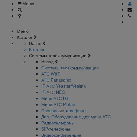
Меню
Меню
Каталог
Назад
Каталог
Системы телекоммуникации
Назад
Системы телекоммуникации
АТС W&T
АТС Panasonic
IP АТС Yeastar/Yealink
IP АТС NEC
Мини АТС LG
Мини АТС Platan
Проводные телефоны
Доп. Оборудование для мини АТС
Радиотелефоны
SIP-телефоны
Видеоконференция