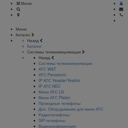
Меню
Меню
Каталог
Назад
Каталог
Системы телекоммуникации
Назад
Системы телекоммуникации
АТС W&T
АТС Panasonic
IP АТС Yeastar/Yealink
IP АТС NEC
Мини АТС LG
Мини АТС Platan
Проводные телефоны
Доп. Оборудование для мини АТС
Радиотелефоны
SIP-телефоны
Видеоконференция