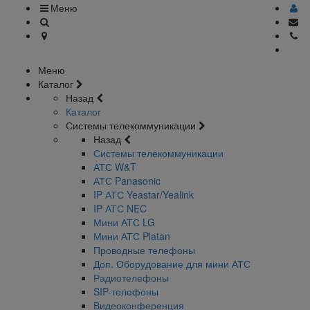
Меню
Меню
Каталог
Назад
Каталог
Системы телекоммуникации
Назад
Системы телекоммуникации
АТС W&T
АТС Panasonic
IP АТС Yeastar/Yealink
IP АТС NEC
Мини АТС LG
Мини АТС Platan
Проводные телефоны
Доп. Оборудование для мини АТС
Радиотелефоны
SIP-телефоны
Видеоконференция