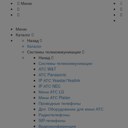
Меню
Меню
Каталог
Назад
Каталог
Системы телекоммуникации
Назад
Системы телекоммуникации
АТС W&T
АТС Panasonic
IP АТС Yeastar/Yealink
IP АТС NEC
Мини АТС LG
Мини АТС Platan
Проводные телефоны
Доп. Оборудование для мини АТС
Радиотелефоны
SIP-телефоны
Видеоконференция