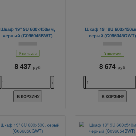
Шкаф 19" 9U 600х450мм,
Шкаф 19" 9U 600х450м
черный (C096045BWT)
серый (C096045GWT)
В наличии
В наличии
8 437
8 674
руб
руб
В КОРЗИНУ
В КОРЗИНУ