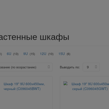
астенные шкафы
6U
9U
12U
15U
1)
(13)
(15)
(10)
(6)
9
азвание (по возрастанию)
Выводить по: