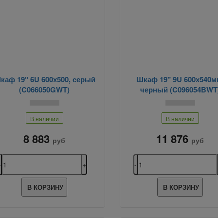
каф 19" 6U 600х500, серый
Шкаф 19" 9U 600х540м
(C066050GWT)
черный (C096054BWT
В наличии
В наличии
8 883
11 876
руб
руб
В КОРЗИНУ
В КОРЗИНУ