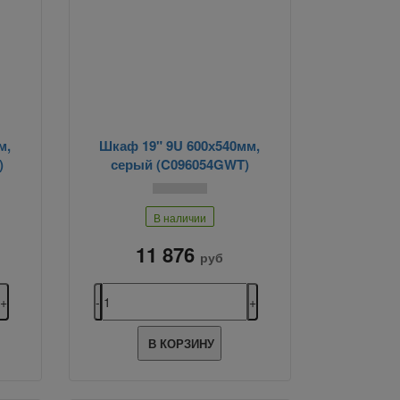
м,
Шкаф 19" 9U 600х540мм,
)
серый (C096054GWT)
В наличии
11 876
руб
В КОРЗИНУ