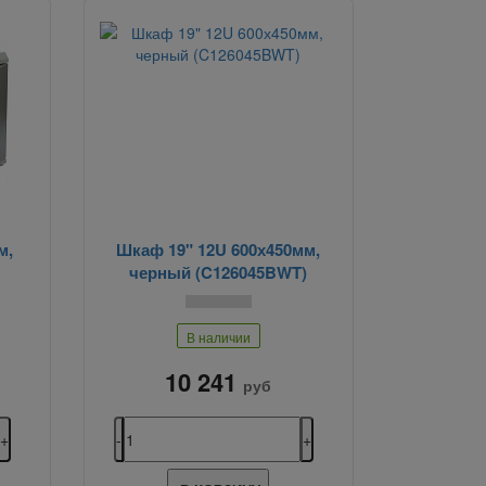
м,
Шкаф 19" 12U 600х450мм,
черный (C126045BWT)
В наличии
10 241
руб