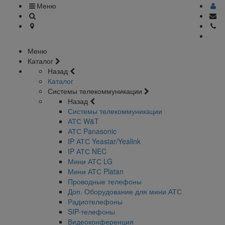
Меню
Меню
Каталог
Назад
Каталог
Системы телекоммуникации
Назад
Системы телекоммуникации
АТС W&T
АТС Panasonic
IP АТС Yeastar/Yealink
IP АТС NEC
Мини АТС LG
Мини АТС Platan
Проводные телефоны
Доп. Оборудование для мини АТС
Радиотелефоны
SIP-телефоны
Видеоконференция