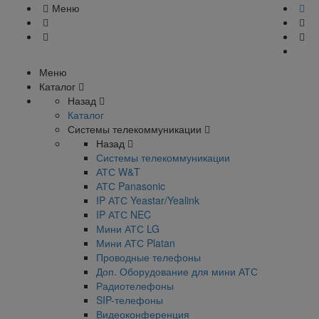
Меню
Меню
Каталог
Назад
Каталог
Системы телекоммуникации
Назад
Системы телекоммуникации
АТС W&T
АТС Panasonic
IP АТС Yeastar/Yealink
IP АТС NEC
Мини АТС LG
Мини АТС Platan
Проводные телефоны
Доп. Оборудование для мини АТС
Радиотелефоны
SIP-телефоны
Видеоконференция