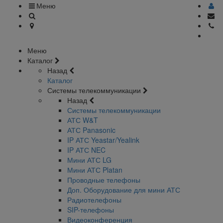
Меню
Меню
Каталог
Назад
Каталог
Системы телекоммуникации
Назад
Системы телекоммуникации
АТС W&T
АТС Panasonic
IP АТС Yeastar/Yealink
IP АТС NEC
Мини АТС LG
Мини АТС Platan
Проводные телефоны
Доп. Оборудование для мини АТС
Радиотелефоны
SIP-телефоны
Видеоконференция