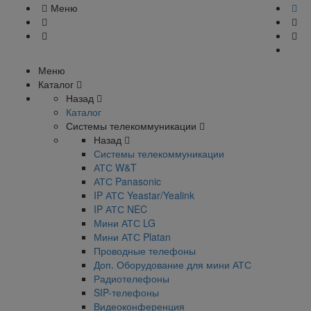
Меню
Меню
Каталог
Назад
Каталог
Системы телекоммуникации
Назад
Системы телекоммуникации
АТС W&T
АТС Panasonic
IP АТС Yeastar/Yealink
IP АТС NEC
Мини АТС LG
Мини АТС Platan
Проводные телефоны
Доп. Оборудование для мини АТС
Радиотелефоны
SIP-телефоны
Видеоконференция