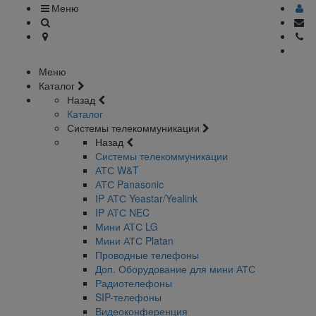
Меню
Меню
Каталог
Назад
Каталог
Системы телекоммуникации
Назад
Системы телекоммуникации
АТС W&T
АТС Panasonic
IP АТС Yeastar/Yealink
IP АТС NEC
Мини АТС LG
Мини АТС Platan
Проводные телефоны
Доп. Оборудование для мини АТС
Радиотелефоны
SIP-телефоны
Видеоконференция