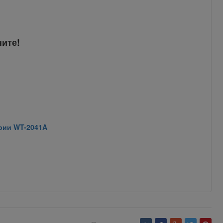
ните!
рии WT-2041A