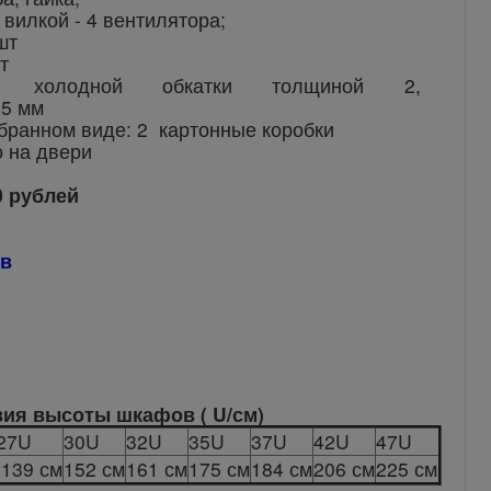
 вилкой - 4 вентилятора;
шт
т
ль холодной обкатки толщиной 2,
,5 мм
бранном виде: 2 картонные коробки
 на двери
0 рублей
ев
вия высоты шкафов ( U/см)
27U
30U
32U
35U
37U
42U
47U
139 см
152 см
161 см
175 см
184 см
206 см
225 см