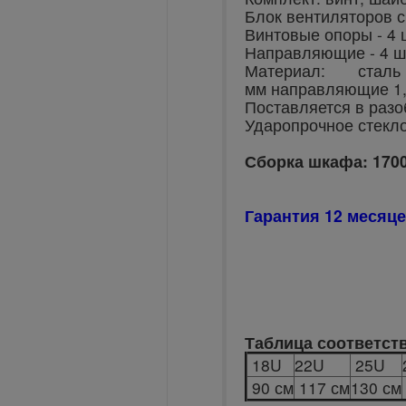
Блок вентиляторов с
Винтовые опоры - 4 
Направляющие - 4 ш
Материал: ста
мм направляющие 1
Поставляется в разо
Ударопрочное стекло
Сборка шкафа: 170
Гарантия 12 месяц
Таблица соответст
18U
22U
25U
90 см
117 см
130 см