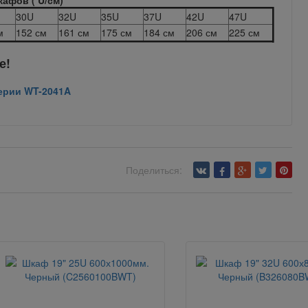
афов ( U/см)
30U
32U
35U
37U
42U
47U
м
152 см
161 см
175 см
184 см
206 см
225 см
те!
ерии WT-2041A
Поделиться: