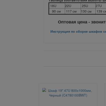
Таблица соответствия высоты шк
18U
22U
25U
27U
90 см
117 см
130 см
139 с
Оптовая цена - звони
Инструкция по сборке шкафов с
Вернуться назад