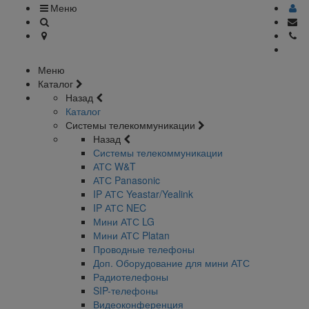
Меню
Меню
Каталог
Назад
Каталог
Системы телекоммуникации
Назад
Системы телекоммуникации
АТС W&T
АТС Panasonic
IP АТС Yeastar/Yealink
IP АТС NEC
Мини АТС LG
Мини АТС Platan
Проводные телефоны
Доп. Оборудование для мини АТС
Радиотелефоны
SIP-телефоны
Видеоконференция