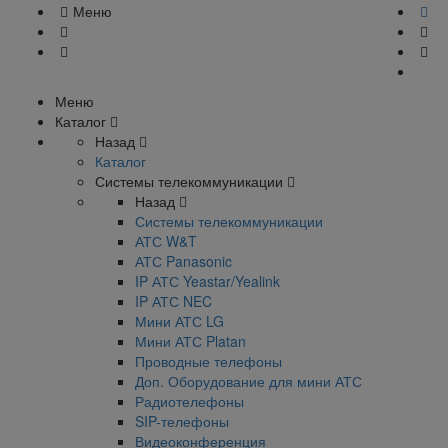
Меню
Меню
Каталог
Назад
Каталог
Системы телекоммуникации
Назад
Системы телекоммуникации
АТС W&T
АТС Panasonic
IP АТС Yeastar/Yealink
IP АТС NEC
Мини АТС LG
Мини АТС Platan
Проводные телефоны
Доп. Оборудование для мини АТС
Радиотелефоны
SIP-телефоны
Видеоконференция