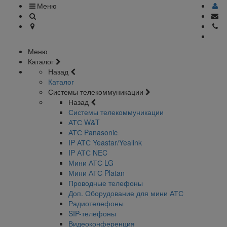
Меню
Меню
Каталог
Назад
Каталог
Системы телекоммуникации
Назад
Системы телекоммуникации
АТС W&T
АТС Panasonic
IP АТС Yeastar/Yealink
IP АТС NEC
Мини АТС LG
Мини АТС Platan
Проводные телефоны
Доп. Оборудование для мини АТС
Радиотелефоны
SIP-телефоны
Видеоконференция