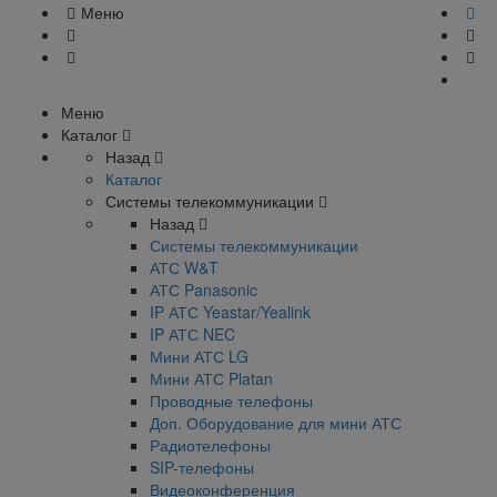
Меню
Меню
Каталог
Назад
Каталог
Системы телекоммуникации
Назад
Системы телекоммуникации
АТС W&T
АТС Panasonic
IP АТС Yeastar/Yealink
IP АТС NEC
Мини АТС LG
Мини АТС Platan
Проводные телефоны
Доп. Оборудование для мини АТС
Радиотелефоны
SIP-телефоны
Видеоконференция