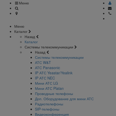
Меню
Меню
Каталог
Назад
Каталог
Системы телекоммуникации
Назад
Системы телекоммуникации
АТС W&T
АТС Panasonic
IP АТС Yeastar/Yealink
IP АТС NEC
Мини АТС LG
Мини АТС Platan
Проводные телефоны
Доп. Оборудование для мини АТС
Радиотелефоны
SIP-телефоны
Видеоконференция