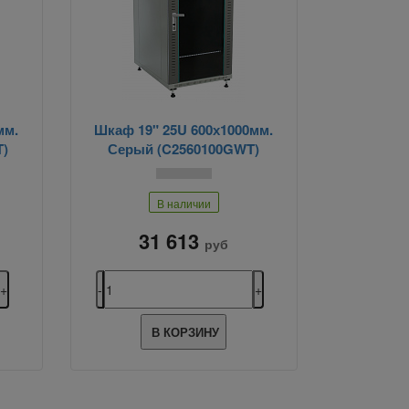
мм.
Шкаф 19" 25U 600х1000мм.
T)
Серый (C2560100GWT)
В наличии
31 613
руб
В КОРЗИНУ