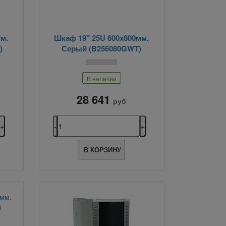
м.
Шкаф 19" 25U 600х800мм.
)
Серый (B256080GWT)
В наличии
28 641
руб
В КОРЗИНУ