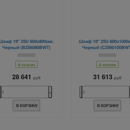
Шкаф 19" 25U 600х800мм.
Шкаф 19" 25U 600х1000
Черный (B256080BWT)
Черный (C2560100BW
В наличии
В наличии
28 641
31 613
руб
руб
В КОРЗИНУ
В КОРЗИНУ