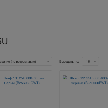
5U
16
азвание (по возрастанию)
Выводить по: