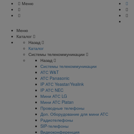
Меню
Меню
Каталог
Назад
Каталог
Системы телекоммуникации
Назад
Системы телекоммуникации
АТС W&T
АТС Panasonic
IP АТС Yeastar/Yealink
IP АТС NEC
Мини АТС LG
Мини АТС Platan
Проводные телефоны
Доп. Оборудование для мини АТС
Радиотелефоны
SIP-телефоны
Видеоконференция