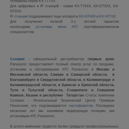
телефоны серии KX-T77XX
Для цифровых и IP станций - серии KX-T76XX, KX-DT3XX, KX-
NT3XX
IP-станции
поддерживают еще аппараты
KX-NT400
и
KX-NT700
Для получения полной 3-х летней гарантии
необходима
установка мини АТС
сертифицированным
специалистом.
Солярис
- официальный дистрибьютор (
первые руки
)
Panasonic предоставляет полный спектр услуг по продаже,
установке и обслуживанию АТС Panasonic в
Москве и
Московской области, Самаре и Самарской области, в
Екатеринбурге и Свердловской области, в Калининграде и
Калининградской области, в Брянске и Брянской области,
Туле и Тульской области, Ставрополе и Северном
Кавказе, Казани и республике Татарстан
Статус компании
Солярис - Региональный Технический Центр Премиум
Панасоник, что подтверждается
сертификатом
. Последние
несколько лет мы занимаем лидирующую позицию, как
установщик АТС Panasonic.
В штате компании трудятся более тридцати профессиональных,