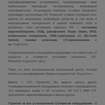
сертифицированных установщиков, подтверждающих свою
компетенцию ежегодным тестированием, проводимым
производителем. Установщики компании Солярис ежедневно
производят инсталляции АТС Panasonic и имеют огромный опыт
работы по реализации сложнейших проектов, в том числе и
корпоративные объединения в единое номерное поле и
различные типы интеграции офисных АТС с
системами
видеонаблюдения, СКУД, домофонией, Skype, Sipnet, iPAD,
мобильными телефонами, CRM-структурами, 1С, Microsoft
Outlook, тонкими клиентами, CTI-приложениями
и
др
.
Подробнее...
Профессионализм установщиков подтвержден
сертификатами
. О
процессе и стоимости установки различных АТС
Panasonic
подробнее здесь
.
Также, на базе авторизованный тренинговый центр, готовый
обучить и сертифицировать Ваших специалистов.
Подробнее...
Вместе с АТС Panasonic Вы можете купить другое
телекоммуникационной оборудование японского производителя.
Это проводные, радио и
SIP телефоны
,
SIP DECT
, МФУ, CTI-
приложения, видеоконференции и многое другое.
Гарантия на все установленное Солярисом оборудование - 5