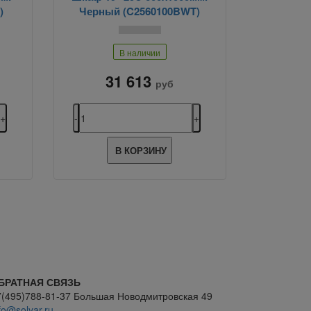
)
Черный (C2560100BWT)
В наличии
31 613
руб
В КОРЗИНУ
БРАТНАЯ СВЯЗЬ
7(495)788-81-37 Большая Новодмитровская 49
fo@solyar.ru