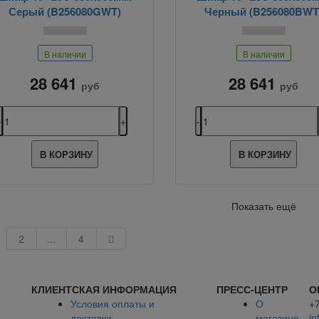
Серый (B256080GWT)
Черный (B256080BWT
В наличии
В наличии
28 641
28 641
руб
руб
В КОРЗИНУ
В КОРЗИНУ
Показать ещё
2
...
4
КЛИЕНТСКАЯ ИНФОРМАЦИЯ
ПРЕСС-ЦЕНТР
О
Условия оплаты и
О
+
доставки
магазине
in