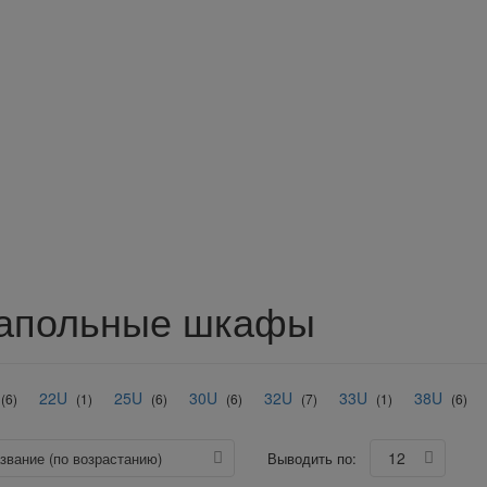
апольные шкафы
22U
25U
30U
32U
33U
38U
(6)
(1)
(6)
(6)
(7)
(1)
(6)
12
азвание (по возрастанию)
Выводить по: