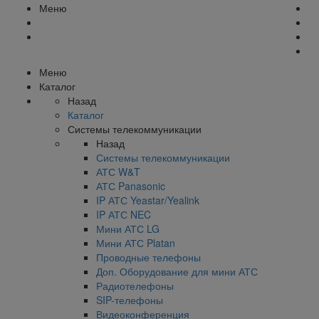
Меню
Меню
Каталог
Назад
Каталог
Системы телекоммуникации
Назад
Системы телекоммуникации
АТС W&T
АТС Panasonic
IP АТС Yeastar/Yealink
IP АТС NEC
Мини АТС LG
Мини АТС Platan
Проводные телефоны
Доп. Оборудование для мини АТС
Радиотелефоны
SIP-телефоны
Видеоконференция